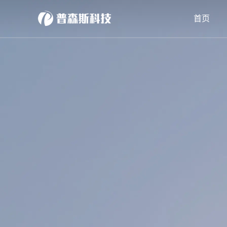
跳
首页
过
内
容